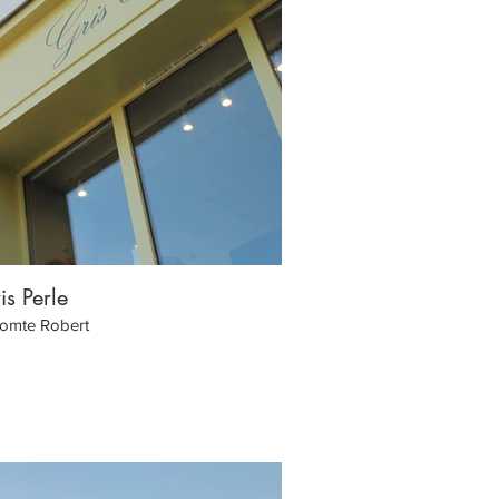
is Perle
Les re
Comte Robert