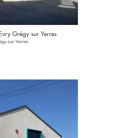
'Evry Grégy sur Yerres
Groupe 
égy-sur-Yerres