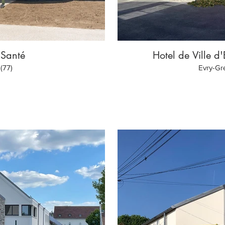
 Santé
Hotel de Ville d
(77)
Evry-Gr