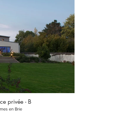
ce privée - B
Hôtel de V
mes en Brie