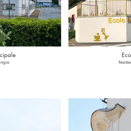
cipale
Eco
ongre
Nanteu